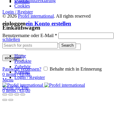
Datenschutzerklärung
Kontakt
Cookies
Login / Register
© 2026
Profel international
. All rights reserved
einloggen
ein Konto erstellen
Einkaufswagen
Benutzername oder E-Mail
*
schließen
Search
Password
*
Home
einloggen
Produkte
Zubehör
Passwort vergessen?
Behalte mich in Erinnerung
Kontakt
0
items
/
€
0,00
Login / Register
Menu
Scroll To Top
0
items
/
€
0,00