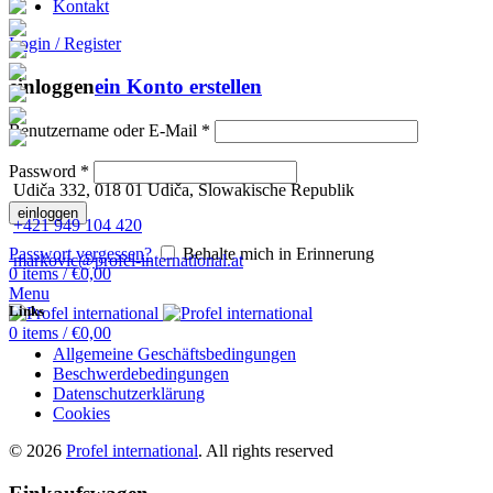
Kontakt
Login / Register
einloggen
ein Konto erstellen
Benutzername oder E-Mail
*
Password
*
Udiča 332, 018 01 Udiča, Slowakische Republik
einloggen
+421 949 104 420
Passwort vergessen?
Behalte mich in Erinnerung
markovic@profel-international.at
0
items
/
€
0,00
Menu
Links
0
items
/
€
0,00
Allgemeine Geschäftsbedingungen
Beschwerdebedingungen
Datenschutzerklärung
Cookies
© 2026
Profel international
. All rights reserved